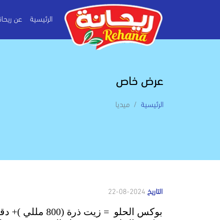
الرئيسية
عن ريحان
عرض خاص
الرئيسية
ميديا
التاريخ
2024-08-22
بوكس الحلو = زيت ذرة (800 مللي )+ دقيق (1كيلو)