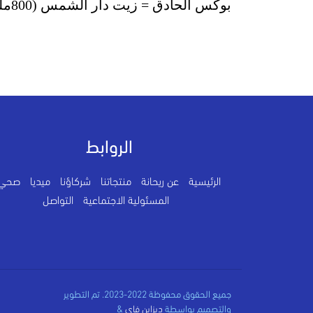
بوكس الحادق = زيت دار الشمس (800مللي )+ أرز مصري (1كيلو)
الروابط
الرئيسية
عن ريحانة
منتجاتنا
شركاؤنا
ميديا
صحي
المسئولية الاجتماعية
التواصل
جميع الحقوق محفوظة 2022-2023. تم التطوير
والتصميم بواسطة
ديزاين فاي
&