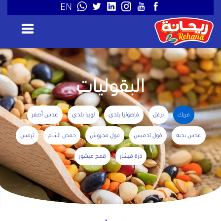
EN
البقوليات
فريك
برغل
فاصوليا بلدي
لوبيا بلدي
عدس أصفر
عدس بجبه
فول تدميس
فول مجروش
حمص الشام
ترمس
ذرة فيشار
قمح مبشور