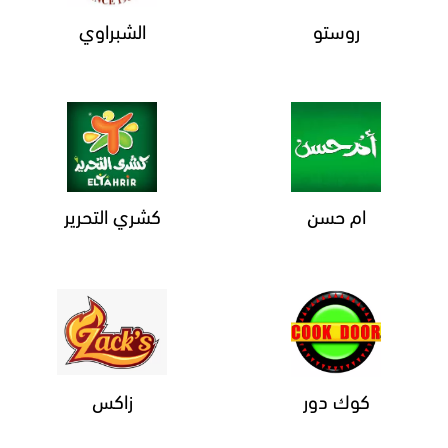
روستو
الشبراوي
ام حسن
كشري التحرير
كوك دور
زاكس