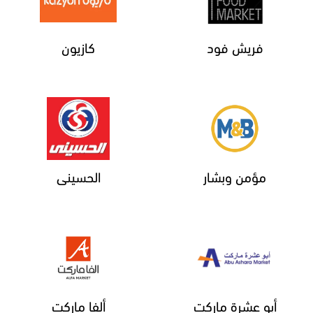
فريش فود
كازيون
مؤمن وبشار
الحسينى
أبو عشرة ماركت
ألفا ماركت