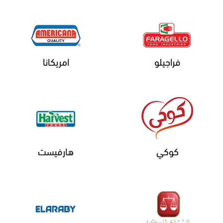
فراجيلو
امريكانا
كوكي
هارفيست